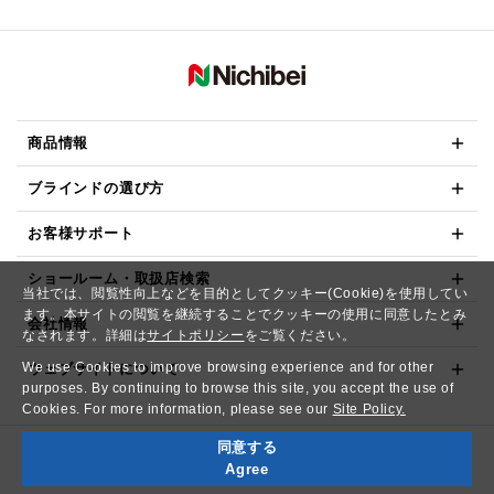
商品情報
ブラインドの選び方
お客様サポート
ショールーム・取扱店検索
当社では、閲覧性向上などを目的としてクッキー(Cookie)を使用してい
ます。本サイトの閲覧を継続することでクッキーの使用に同意したとみ
会社情報
なされます。詳細は
サイトポリシー
をご覧ください。
We use Cookies to improve browsing experience and for other
ウェブサイトについて
purposes. By continuing to browse this site, you accept the use of
Cookies. For more information, please see our
Site Policy.
同意する
Copyright© NICHIBEI CO.,LTD. All Rights Reserved.
Agree