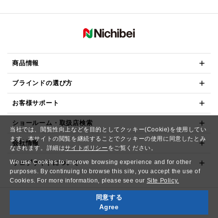
商品情報
ブラインドの選び方
お客様サポート
ショールーム・取扱店検索
当社では、閲覧性向上などを目的としてクッキー(Cookie)を使用してい
ます。本サイトの閲覧を継続することでクッキーの使用に同意したとみ
会社情報
なされます。詳細は
サイトポリシー
をご覧ください。
We use Cookies to improve browsing experience and for other
ウェブサイトについて
purposes. By continuing to browse this site, you accept the use of
Cookies. For more information, please see our
Site Policy.
同意する
Copyright© NICHIBEI CO.,LTD. All Rights Reserved.
Agree