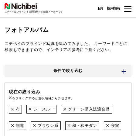
EN
採用情報
ニチベイはブラインドと間仕切りの総合メーカーです
フォトアルバム
ニチベイのブラインド写真を集めてみました。
キーワードごとに
検索もできますので、インテリアの参考にご覧ください。
条件で絞り込む
現在の絞り込み
をクリックすると選択項目から外せます。
布
シースルー
グリーン購入法適合品
制電
ブラウン系
和・和モダン
寝室