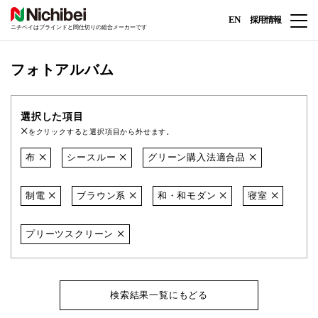
EN
採用情報
ニチベイはブラインドと間仕切りの総合メーカーです
フォトアルバム
選択した項目
をクリックすると選択項目から外せます。
布
シースルー
グリーン購入法適合品
制電
ブラウン系
和・和モダン
寝室
プリーツスクリーン
検索結果一覧にもどる