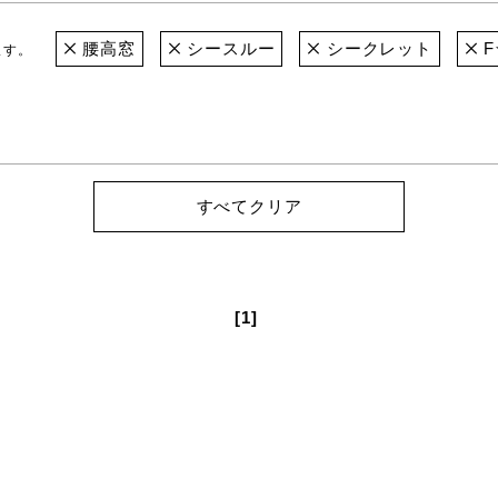
腰高窓
シースルー
シークレット
F
ます。
すべてクリア
[1]