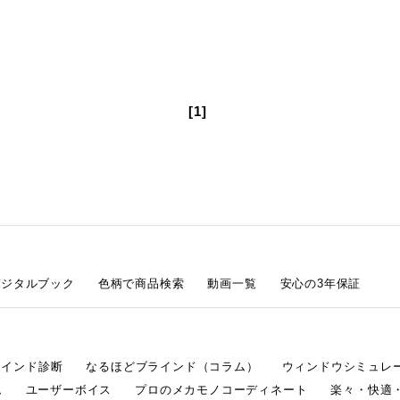
[1]
デジタルブック
色柄で商品検索
動画一覧
安心の3年保証
ラインド診断
なるほどブラインド（コラム）
ウィンドウシミュレ
ム
ユーザーボイス
プロのメカモノコーディネート
楽々・快適