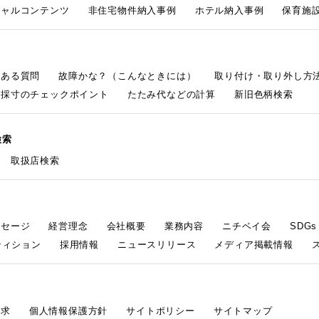
シャルコンテンツ
非住宅物件納入事例
ホテル納入事例
保育施設
くある質問
故障かな？（こんなときには）
取り付け・取り外し方
採寸のチェックポイント
たたみ代などの計算
新旧色柄検索
検索
取扱店検索
ッセージ
経営理念
会社概要
業務内容
ニチベイ会
SDG
ティション
採用情報
ニュースリリース
メディア掲載情報
請求
個人情報保護方針
サイトポリシー
サイトマップ