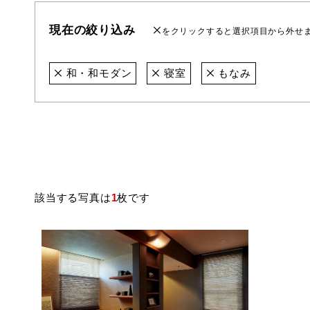
現在の絞り込み
をクリックすると選択項目から外せ
和・和モダン
寝室
もなみ
該当する写真は
1
枚です