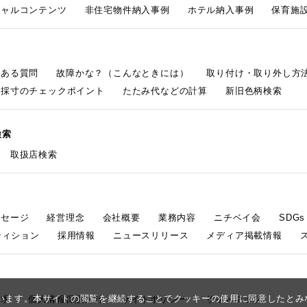
シャルコンテンツ
非住宅物件納入事例
ホテル納入事例
保育施設
くある質問
故障かな？（こんなときには）
取り付け・取り外し方
採寸のチェックポイント
たたみ代などの計算
新旧色柄検索
検索
取扱店検索
ッセージ
経営理念
会社概要
業務内容
ニチベイ会
SDG
ティション
採用情報
ニュースリリース
メディア掲載情報
しています。本サイトの閲覧を継続することでクッキーの使用に同意したと
請求
個人情報保護方針
サイトポリシー
サイトマップ