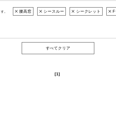
腰高窓
シースルー
シークレット
F
ます。
すべてクリア
[1]