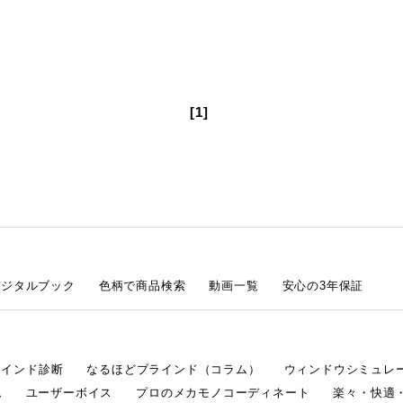
[1]
デジタルブック
色柄で商品検索
動画一覧
安心の3年保証
ラインド診断
なるほどブラインド（コラム）
ウィンドウシミュレ
ム
ユーザーボイス
プロのメカモノコーディネート
楽々・快適