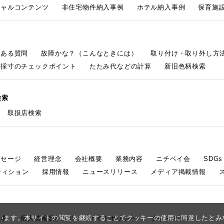
シャルコンテンツ
非住宅物件納入事例
ホテル納入事例
保育施設
くある質問
故障かな？（こんなときには）
取り付け・取り外し方
採寸のチェックポイント
たたみ代などの計算
新旧色柄検索
検索
取扱店検索
ッセージ
経営理念
会社概要
業務内容
ニチベイ会
SDG
ティション
採用情報
ニュースリリース
メディア掲載情報
しています。本サイトの閲覧を継続することでクッキーの使用に同意したと
請求
個人情報保護方針
サイトポリシー
サイトマップ