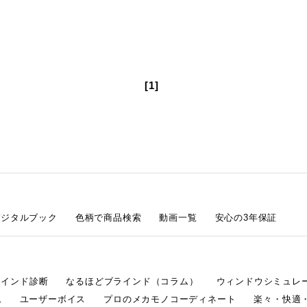
[1]
デジタルブック
色柄で商品検索
動画一覧
安心の3年保証
ラインド診断
なるほどブラインド（コラム）
ウィンドウシミュレ
ム
ユーザーボイス
プロのメカモノコーディネート
楽々・快適