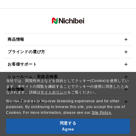
商品情報
ブラインドの選び方
お客様サポート
ショールーム・取扱店検索
当社では、閲覧性向上などを目的としてクッキー(Cookie)を使用してい
ます。本サイトの閲覧を継続することでクッキーの使用に同意したとみ
会社情報
なされます。詳細は
サイトポリシー
をご覧ください。
We use Cookies to improve browsing experience and for other
ウェブサイトについて
purposes. By continuing to browse this site, you accept the use of
Cookies. For more information, please see our
Site Policy.
同意する
Copyright© NICHIBEI CO.,LTD. All Rights Reserved.
Agree