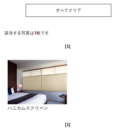
すべてクリア
該当する写真は
1
枚です
[1]
ハニカムスクリーン
[1]