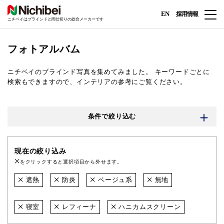
EN
採用情報
ニチベイはブラインドと間仕切りの総合メーカーです
フォトアルバム
ニチベイのブラインド写真を集めてみました。
キーワードごとに
検索もできますので、インテリアの参考にご覧ください。
条件で絞り込む
現在の絞り込み
をクリックすると選択項目から外せます。
遮熱
防炎
ベージュ系
無地
寝室
レフィーナ
ハニカムスクリーン