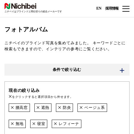
EN
採用情報
ニチベイはブラインドと間仕切りの総合メーカーです
フォトアルバム
ニチベイのブラインド写真を集めてみました。
キーワードごとに
検索もできますので、インテリアの参考にご覧ください。
条件で絞り込む
現在の絞り込み
をクリックすると選択項目から外せます。
腰高窓
遮熱
防炎
ベージュ系
無地
寝室
レフィーナ