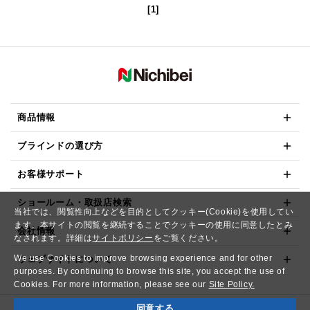
[1]
商品情報
ブラインドの選び方
お客様サポート
ショールーム・取扱店検索
当社では、閲覧性向上などを目的としてクッキー(Cookie)を使用してい
ます。本サイトの閲覧を継続することでクッキーの使用に同意したとみ
会社情報
なされます。詳細は
サイトポリシー
をご覧ください。
We use Cookies to improve browsing experience and for other
ウェブサイトについて
purposes. By continuing to browse this site, you accept the use of
Cookies. For more information, please see our
Site Policy.
同意する