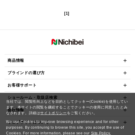
[1]
商品情報
ブラインドの選び方
お客様サポート
ショールーム・取扱店検索
当社では、閲覧性向上などを目的としてクッキー(Cookie)を使用してい
ます。本サイトの閲覧を継続することでクッキーの使用に同意したとみ
会社情報
なされます。詳細は
サイトポリシー
をご覧ください。
We use Cookies to improve browsing experience and for other
ウェブサイトについて
purposes. By continuing to browse this site, you accept the use of
Cookies. For more information, please see our
Site Policy.