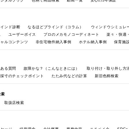
デジタルブック
色柄で商品検索
動画一覧
安心の3年保証
ラインド診断
なるほどブラインド（コラム）
ウィンドウシミュレ
ム
ユーザーボイス
プロのメカモノコーディネート
楽々・快適
シャルコンテンツ
非住宅物件納入事例
ホテル納入事例
保育施設
くある質問
故障かな？（こんなときには）
取り付け・取り外し方
採寸のチェックポイント
たたみ代などの計算
新旧色柄検索
検索
取扱店検索