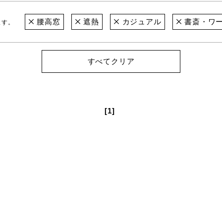
腰高窓
遮熱
カジュアル
書斎・ワ
ます。
すべてクリア
[1]