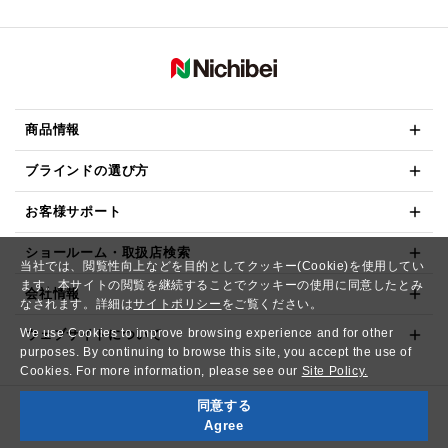
商品情報
ブラインドの選び方
お客様サポート
ショールーム・取扱店検索
当社では、閲覧性向上などを目的としてクッキー(Cookie)を使用してい
ます。本サイトの閲覧を継続することでクッキーの使用に同意したとみ
会社情報
なされます。詳細は
サイトポリシー
をご覧ください。
We use Cookies to improve browsing experience and for other
ウェブサイトについて
purposes. By continuing to browse this site, you accept the use of
Cookies. For more information, please see our
Site Policy.
同意する
Copyright© NICHIBEI CO.,LTD. All Rights Reserved.
Agree