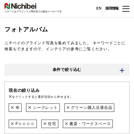
EN
採用情報
ニチベイはブラインドと間仕切りの総合メーカーです
フォトアルバム
ニチベイのブラインド写真を集めてみました。
キーワードごとに
検索もできますので、インテリアの参考にご覧ください。
条件で絞り込む
現在の絞り込み
をクリックすると選択項目から外せます。
布
シークレット
グリーン購入法適合品
F☆☆☆☆
住宅
書斎・ワークスペース