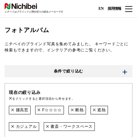
EN
採用情報
ニチベイはブラインドと間仕切りの総合メーカーです
フォトアルバム
ニチベイのブラインド写真を集めてみました。
キーワードごとに
検索もできますので、インテリアの参考にご覧ください。
条件で絞り込む
現在の絞り込み
をクリックすると選択項目から外せます。
腰高窓
F☆☆☆☆
断熱
遮熱
カジュアル
書斎・ワークスペース