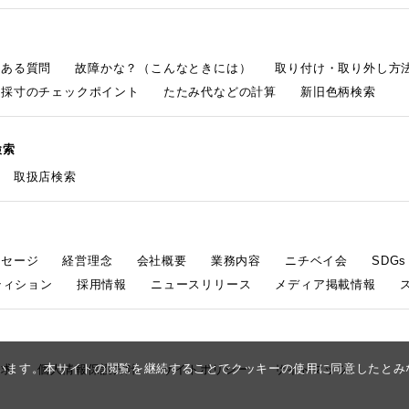
くある質問
故障かな？（こんなときには）
取り付け・取り外し方
採寸のチェックポイント
たたみ代などの計算
新旧色柄検索
検索
取扱店検索
ッセージ
経営理念
会社概要
業務内容
ニチベイ会
SDG
ティション
採用情報
ニュースリリース
メディア掲載情報
しています。本サイトの閲覧を継続することでクッキーの使用に同意したと
請求
個人情報保護方針
サイトポリシー
サイトマップ