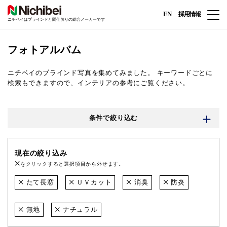
EN
採用情報
ニチベイはブラインドと間仕切りの総合メーカーです
フォトアルバム
ニチベイのブラインド写真を集めてみました。
キーワードごとに
検索もできますので、インテリアの参考にご覧ください。
条件で絞り込む
現在の絞り込み
をクリックすると選択項目から外せます。
たて長窓
ＵＶカット
消臭
防炎
無地
ナチュラル