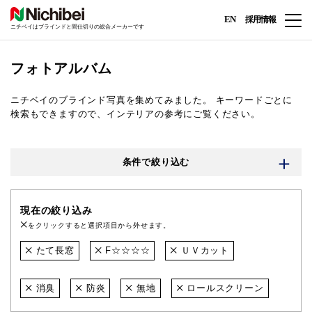
EN
採用情報
ニチベイはブラインドと間仕切りの総合メーカーです
フォトアルバム
ニチベイのブラインド写真を集めてみました。
キーワードごとに
検索もできますので、インテリアの参考にご覧ください。
条件で絞り込む
現在の絞り込み
をクリックすると選択項目から外せます。
たて長窓
F☆☆☆☆
ＵＶカット
消臭
防炎
無地
ロールスクリーン