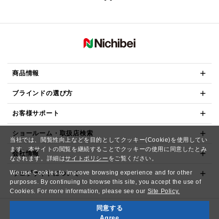
商品情報
ブラインドの選び方
お客様サポート
ショールーム・取扱店検索
当社では、閲覧性向上などを目的としてクッキー(Cookie)を使用してい
ます。本サイトの閲覧を継続することでクッキーの使用に同意したとみ
会社情報
なされます。詳細は
サイトポリシー
をご覧ください。
We use Cookies to improve browsing experience and for other
ウェブサイトについて
purposes. By continuing to browse this site, you accept the use of
Cookies. For more information, please see our
Site Policy.
同意する
Copyright© NICHIBEI CO.,LTD. All Rights Reserved.
Agree