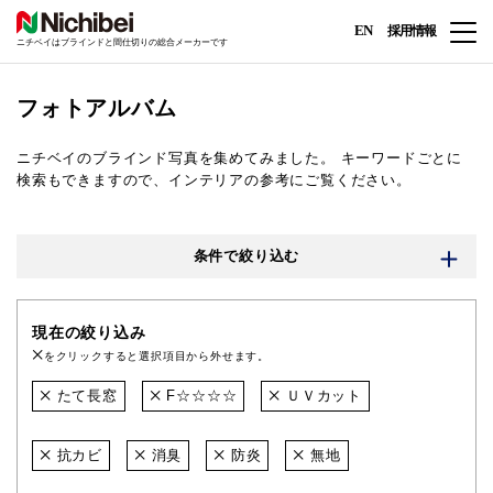
EN
採用情報
ニチベイはブラインドと間仕切りの総合メーカーです
フォトアルバム
ニチベイのブラインド写真を集めてみました。
キーワードごとに
検索もできますので、インテリアの参考にご覧ください。
条件で絞り込む
現在の絞り込み
をクリックすると選択項目から外せます。
たて長窓
F☆☆☆☆
ＵＶカット
抗カビ
消臭
防炎
無地