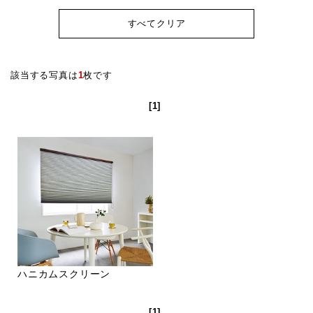
すべてクリア
該当する写真は
1
枚です
[1]
ハニカムスクリーン
[1]