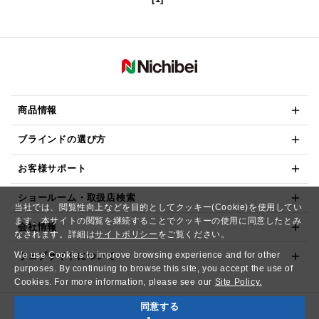
商品情報
ブラインドの選び方
お客様サポート
ショールーム・取扱店検索
当社では、閲覧性向上などを目的としてクッキー(Cookie)を使用してい
ます。本サイトの閲覧を継続することでクッキーの使用に同意したとみ
会社情報
なされます。詳細は
サイトポリシー
をご覧ください。
We use Cookies to improve browsing experience and for other
ウェブサイトについて
purposes. By continuing to browse this site, you accept the use of
Cookies. For more information, please see our
Site Policy.
同意する
Copyright© NICHIBEI CO.,LTD. All Rights Reserved.