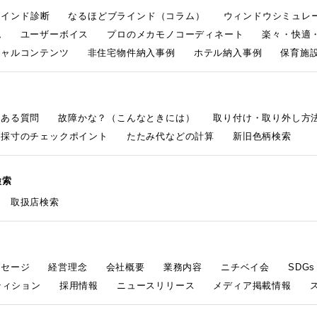
ラインド診断
なるほどブラインド（コラム）
ウィンドウシミュレ
ム
ユーザーボイス
プロのメカモノコーディネート
楽々・快適
シャルコンテンツ
非住宅物件納入事例
ホテル納入事例
保育施設
くある質問
故障かな？（こんなときには）
取り付け・取り外し方
採寸のチェックポイント
たたみ代などの計算
新旧色柄検索
検索
取扱店検索
ッセージ
経営理念
会社概要
業務内容
ニチベイ会
SDG
ティション
採用情報
ニュースリリース
メディア掲載情報