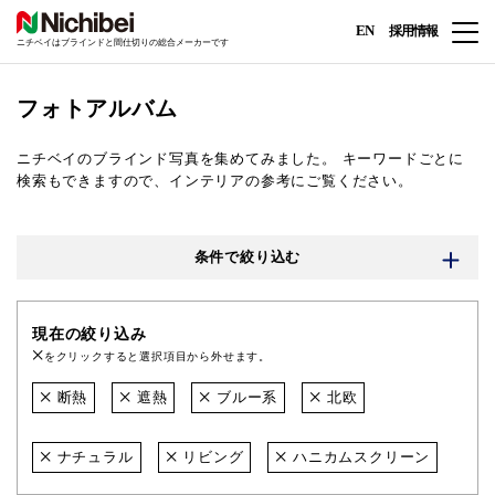
EN
採用情報
ニチベイはブラインドと間仕切りの総合メーカーです
フォトアルバム
ニチベイのブラインド写真を集めてみました。
キーワードごとに
検索もできますので、インテリアの参考にご覧ください。
条件で絞り込む
現在の絞り込み
をクリックすると選択項目から外せます。
断熱
遮熱
ブルー系
北欧
ナチュラル
リビング
ハニカムスクリーン