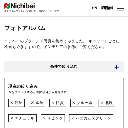
EN
採用情報
ニチベイはブラインドと間仕切りの総合メーカーです
フォトアルバム
ニチベイのブラインド写真を集めてみました。
キーワードごとに
検索もできますので、インテリアの参考にご覧ください。
条件で絞り込む
現在の絞り込み
をクリックすると選択項目から外せます。
断熱
遮熱
防炎
ブルー系
北欧
ナチュラル
リビング
ハニカムスクリーン