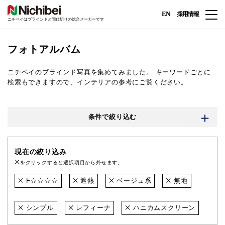
EN
採用情報
ニチベイはブラインドと間仕切りの総合メーカーです
フォトアルバム
ニチベイのブラインド写真を集めてみました。
キーワードごとに
検索もできますので、インテリアの参考にご覧ください。
条件で絞り込む
現在の絞り込み
をクリックすると選択項目から外せます。
F☆☆☆☆
遮熱
ベージュ系
無地
シンプル
レフィーナ
ハニカムスクリーン