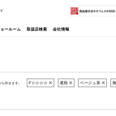
です
ショールーム
取扱店検索
会社情報
F☆☆☆☆
遮熱
ベージュ系
から外せます。