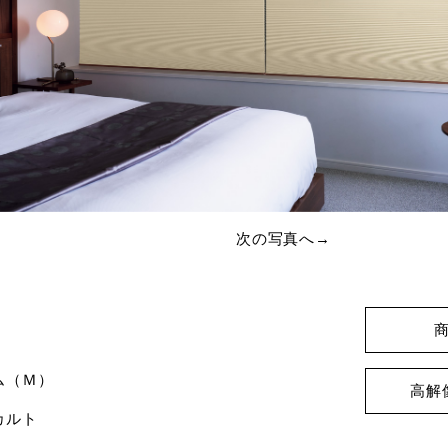
次の写真へ→
6
ム（Ｍ）
高解
カルト