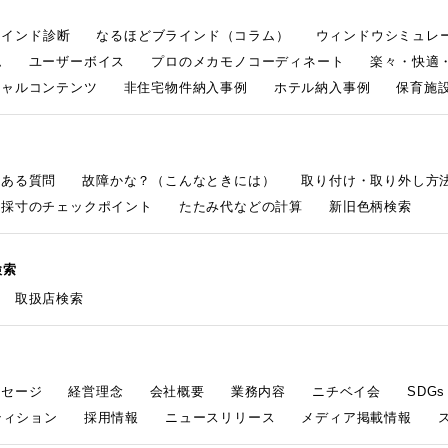
ラインド診断
なるほどブラインド（コラム）
ウィンドウシミュレ
ム
ユーザーボイス
プロのメカモノコーディネート
楽々・快適
シャルコンテンツ
非住宅物件納入事例
ホテル納入事例
保育施設
くある質問
故障かな？（こんなときには）
取り付け・取り外し方
採寸のチェックポイント
たたみ代などの計算
新旧色柄検索
検索
取扱店検索
ッセージ
経営理念
会社概要
業務内容
ニチベイ会
SDG
ティション
採用情報
ニュースリリース
メディア掲載情報