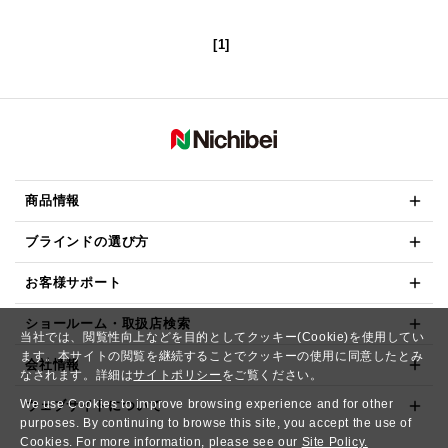
[1]
商品情報
ブラインドの選び方
お客様サポート
ショールーム・取扱店検索
当社では、閲覧性向上などを目的としてクッキー(Cookie)を使用してい
ます。本サイトの閲覧を継続することでクッキーの使用に同意したとみ
会社情報
なされます。詳細は
サイトポリシー
をご覧ください。
We use Cookies to improve browsing experience and for other
ウェブサイトについて
purposes. By continuing to browse this site, you accept the use of
Cookies. For more information, please see our
Site Policy.