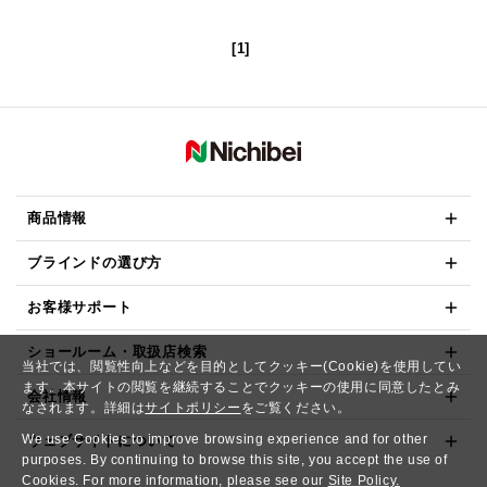
[1]
商品情報
ブラインドの選び方
お客様サポート
ショールーム・取扱店検索
当社では、閲覧性向上などを目的としてクッキー(Cookie)を使用してい
ます。本サイトの閲覧を継続することでクッキーの使用に同意したとみ
会社情報
なされます。詳細は
サイトポリシー
をご覧ください。
We use Cookies to improve browsing experience and for other
ウェブサイトについて
purposes. By continuing to browse this site, you accept the use of
Cookies. For more information, please see our
Site Policy.