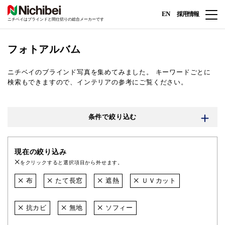
EN
採用情報
ニチベイはブラインドと間仕切りの総合メーカーです
フォトアルバム
ニチベイのブラインド写真を集めてみました。
キーワードごとに
検索もできますので、インテリアの参考にご覧ください。
条件で絞り込む
現在の絞り込み
をクリックすると選択項目から外せます。
布
たて長窓
遮熱
ＵＶカット
抗カビ
無地
ソフィー