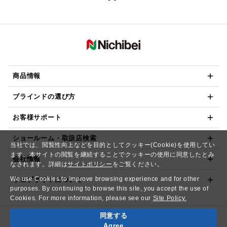
商品情報
ブラインドの選び方
お客様サポート
ショールーム・取扱店検索
当社では、閲覧性向上などを目的としてクッキー(Cookie)を使用してい
ます。本サイトの閲覧を継続することでクッキーの使用に同意したとみ
会社情報
なされます。詳細は
サイトポリシー
をご覧ください。
We use Cookies to improve browsing experience and for other
ウェブサイトについて
purposes. By continuing to browse this site, you accept the use of
Cookies. For more information, please see our
Site Policy.
同意する
Copyright© NICHIBEI CO.,LTD. All Rights Reserved.
Agree