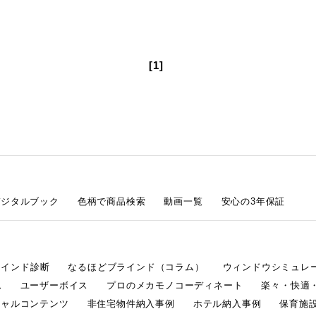
[1]
デジタルブック
色柄で商品検索
動画一覧
安心の3年保証
ラインド診断
なるほどブラインド（コラム）
ウィンドウシミュレ
ム
ユーザーボイス
プロのメカモノコーディネート
楽々・快適
シャルコンテンツ
非住宅物件納入事例
ホテル納入事例
保育施設