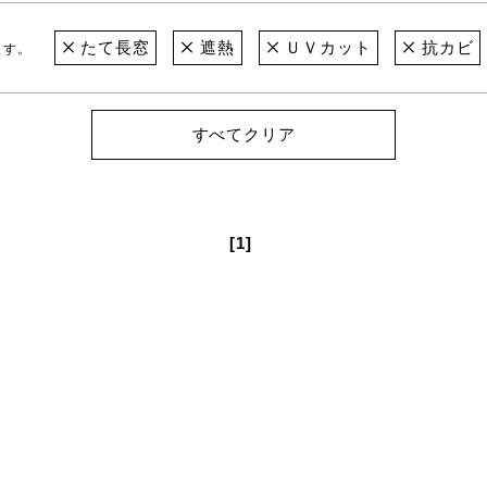
たて長窓
遮熱
ＵＶカット
抗カビ
ます。
すべてクリア
[1]