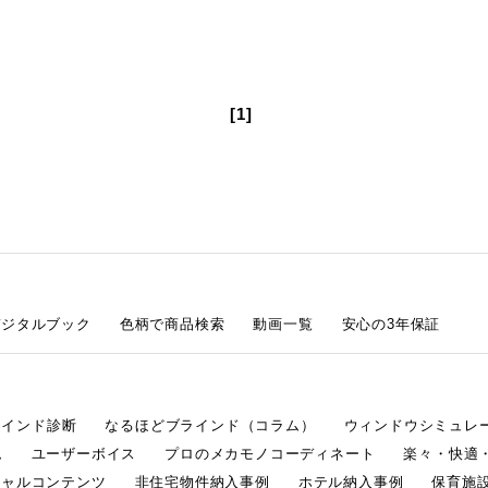
[1]
デジタルブック
色柄で商品検索
動画一覧
安心の3年保証
ラインド診断
なるほどブラインド（コラム）
ウィンドウシミュレ
ム
ユーザーボイス
プロのメカモノコーディネート
楽々・快適
シャルコンテンツ
非住宅物件納入事例
ホテル納入事例
保育施設