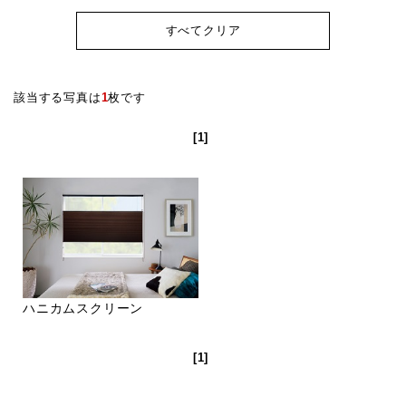
すべてクリア
該当する写真は
1
枚です
[1]
ハニカムスクリーン
[1]