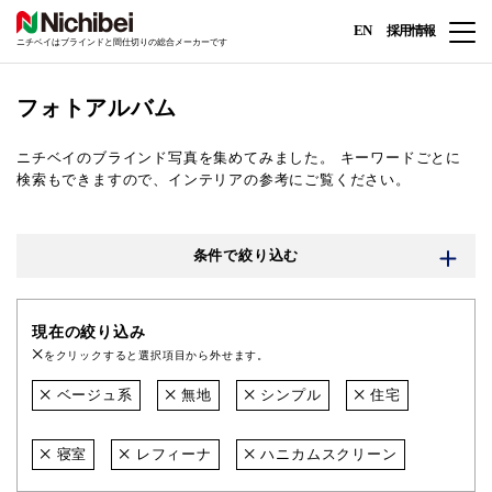
EN
採用情報
ニチベイはブラインドと間仕切りの総合メーカーです
フォトアルバム
ニチベイのブラインド写真を集めてみました。
キーワードごとに
検索もできますので、インテリアの参考にご覧ください。
条件で絞り込む
現在の絞り込み
をクリックすると選択項目から外せます。
ベージュ系
無地
シンプル
住宅
寝室
レフィーナ
ハニカムスクリーン