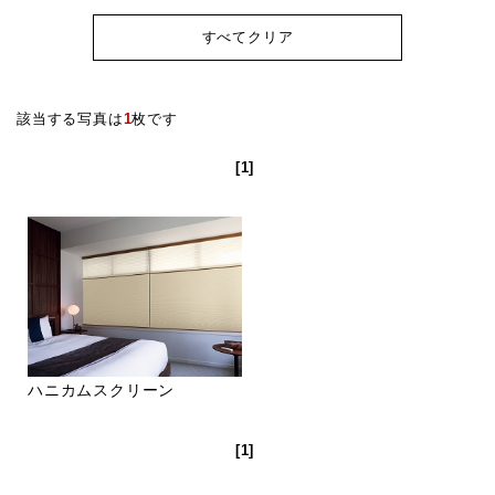
すべてクリア
該当する写真は
1
枚です
[1]
ハニカムスクリーン
[1]