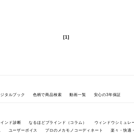
[1]
デジタルブック
色柄で商品検索
動画一覧
安心の3年保証
ラインド診断
なるほどブラインド（コラム）
ウィンドウシミュレ
ム
ユーザーボイス
プロのメカモノコーディネート
楽々・快適