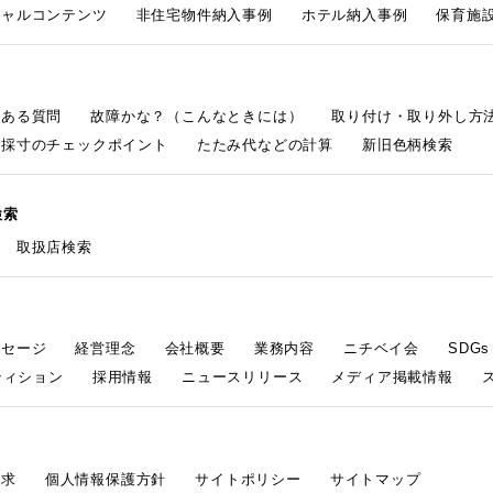
シャルコンテンツ
非住宅物件納入事例
ホテル納入事例
保育施設
くある質問
故障かな？（こんなときには）
取り付け・取り外し方
採寸のチェックポイント
たたみ代などの計算
新旧色柄検索
検索
取扱店検索
ッセージ
経営理念
会社概要
業務内容
ニチベイ会
SDG
ティション
採用情報
ニュースリリース
メディア掲載情報
請求
個人情報保護方針
サイトポリシー
サイトマップ