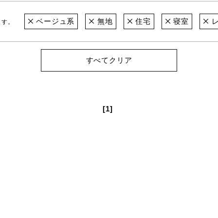
ベージュ系
無地
住宅
寝室
レ
ます。
すべてクリア
[1]