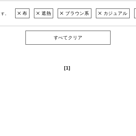
布
遮熱
ブラウン系
カジュアル
ます。
すべてクリア
[1]