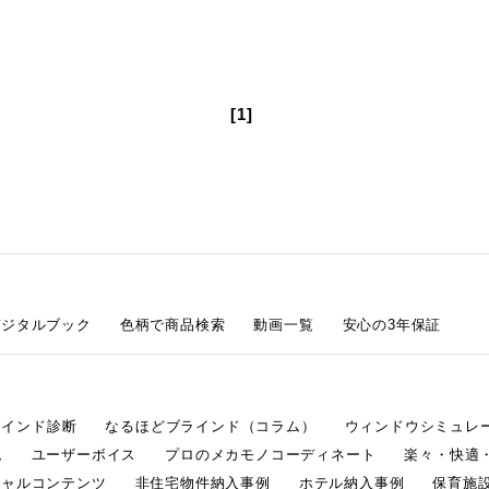
[1]
デジタルブック
色柄で商品検索
動画一覧
安心の3年保証
ラインド診断
なるほどブラインド（コラム）
ウィンドウシミュレ
ム
ユーザーボイス
プロのメカモノコーディネート
楽々・快適
シャルコンテンツ
非住宅物件納入事例
ホテル納入事例
保育施設