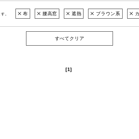
布
腰高窓
遮熱
ブラウン系
カ
ます。
すべてクリア
[1]