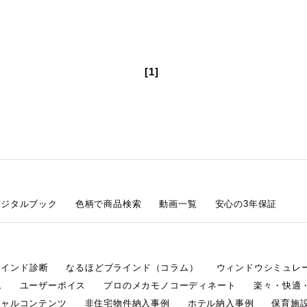
[1]
デジタルブック
色柄で商品検索
動画一覧
安心の3年保証
ラインド診断
なるほどブラインド（コラム）
ウィンドウシミュレ
ム
ユーザーボイス
プロのメカモノコーディネート
楽々・快適
シャルコンテンツ
非住宅物件納入事例
ホテル納入事例
保育施設