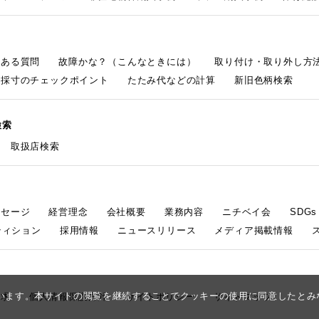
くある質問
故障かな？（こんなときには）
取り付け・取り外し方
採寸のチェックポイント
たたみ代などの計算
新旧色柄検索
検索
取扱店検索
ッセージ
経営理念
会社概要
業務内容
ニチベイ会
SDG
ティション
採用情報
ニュースリリース
メディア掲載情報
しています。本サイトの閲覧を継続することでクッキーの使用に同意したと
請求
個人情報保護方針
サイトポリシー
サイトマップ