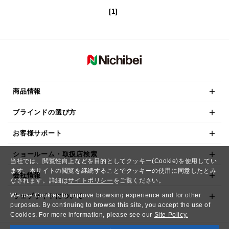
[1]
商品情報
ブラインドの選び方
お客様サポート
ショールーム・取扱店検索
当社では、閲覧性向上などを目的としてクッキー(Cookie)を使用してい
ます。本サイトの閲覧を継続することでクッキーの使用に同意したとみ
会社情報
なされます。詳細は
サイトポリシー
をご覧ください。
We use Cookies to improve browsing experience and for other
ウェブサイトについて
purposes. By continuing to browse this site, you accept the use of
Cookies. For more information, please see our
Site Policy.