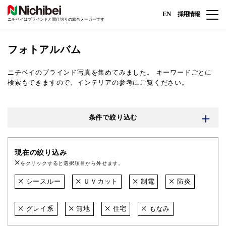
EN
採用情報
ニチベイはブラインドと間仕切りの総合メーカーです
フォトアルバム
ニチベイのブラインド写真を集めてみました。
キーワードごとに
検索もできますので、インテリアの参考にご覧ください。
条件で絞り込む
現在の絞り込み
をクリックすると選択項目から外せます。
シースルー
ＵＶカット
制電
防炎
グレイ系
無地
住宅
もなみ