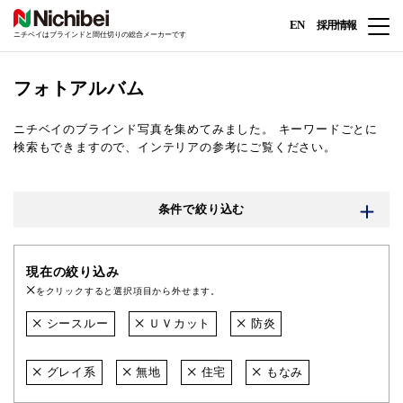
EN
採用情報
ニチベイはブラインドと間仕切りの総合メーカーです
フォトアルバム
ニチベイのブラインド写真を集めてみました。
キーワードごとに
検索もできますので、インテリアの参考にご覧ください。
条件で絞り込む
現在の絞り込み
をクリックすると選択項目から外せます。
シースルー
ＵＶカット
防炎
グレイ系
無地
住宅
もなみ