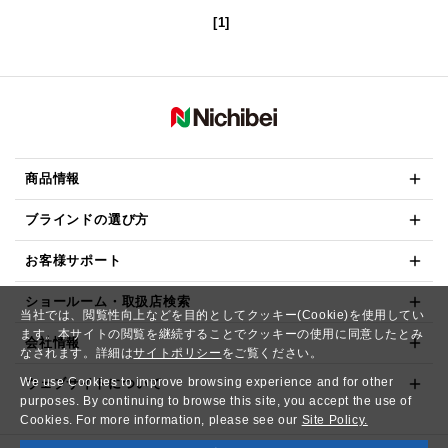
[1]
商品情報
ブラインドの選び方
お客様サポート
ショールーム・取扱店検索
当社では、閲覧性向上などを目的としてクッキー(Cookie)を使用してい
ます。本サイトの閲覧を継続することでクッキーの使用に同意したとみ
会社情報
なされます。詳細は
サイトポリシー
をご覧ください。
We use Cookies to improve browsing experience and for other
ウェブサイトについて
purposes. By continuing to browse this site, you accept the use of
Cookies. For more information, please see our
Site Policy.