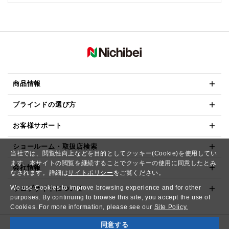
商品情報
ブラインドの選び方
お客様サポート
ショールーム・取扱店検索
当社では、閲覧性向上などを目的としてクッキー(Cookie)を使用してい
ます。本サイトの閲覧を継続することでクッキーの使用に同意したとみ
会社情報
なされます。詳細は
サイトポリシー
をご覧ください。
We use Cookies to improve browsing experience and for other
ウェブサイトについて
purposes. By continuing to browse this site, you accept the use of
Cookies. For more information, please see our
Site Policy.
同意する
Copyright© NICHIBEI CO.,LTD. All Rights Reserved.