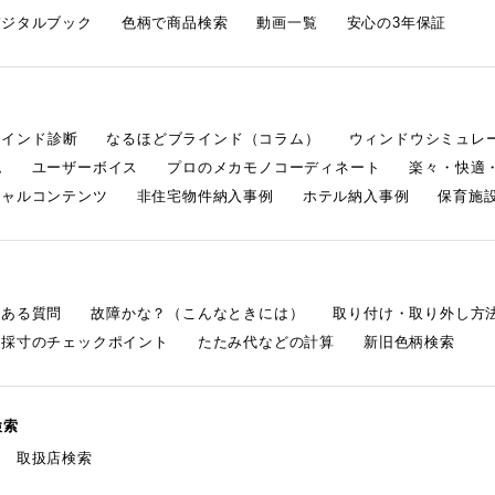
デジタルブック
色柄で商品検索
動画一覧
安心の3年保証
ラインド診断
なるほどブラインド（コラム）
ウィンドウシミュレ
ム
ユーザーボイス
プロのメカモノコーディネート
楽々・快適
シャルコンテンツ
非住宅物件納入事例
ホテル納入事例
保育施設
くある質問
故障かな？（こんなときには）
取り付け・取り外し方
採寸のチェックポイント
たたみ代などの計算
新旧色柄検索
検索
取扱店検索