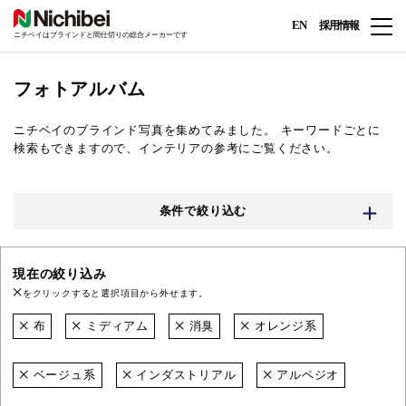
EN
採用情報
ニチベイはブラインドと間仕切りの総合メーカーです
フォトアルバム
ニチベイのブラインド写真を集めてみました。
キーワードごとに
検索もできますので、インテリアの参考にご覧ください。
条件で絞り込む
現在の絞り込み
をクリックすると選択項目から外せます。
布
ミディアム
消臭
オレンジ系
ベージュ系
インダストリアル
アルペジオ