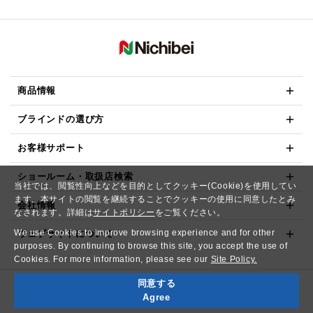
商品情報
ブラインドの選び方
お客様サポート
ショールーム・取扱店検索
当社では、閲覧性向上などを目的としてクッキー(Cookie)を使用してい
ます。本サイトの閲覧を継続することでクッキーの使用に同意したとみ
会社情報
なされます。詳細は
サイトポリシー
をご覧ください。
We use Cookies to improve browsing experience and for other
ウェブサイトについて
purposes. By continuing to browse this site, you accept the use of
Cookies. For more information, please see our
Site Policy.
同意する
Copyright© NICHIBEI CO.,LTD. All Rights Reserved.
Agree