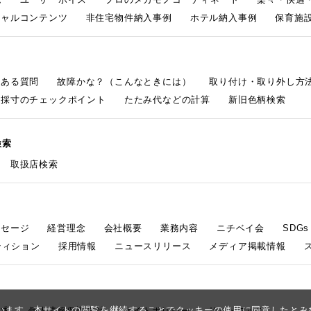
シャルコンテンツ
非住宅物件納入事例
ホテル納入事例
保育施設
くある質問
故障かな？（こんなときには）
取り付け・取り外し方
採寸のチェックポイント
たたみ代などの計算
新旧色柄検索
検索
取扱店検索
ッセージ
経営理念
会社概要
業務内容
ニチベイ会
SDG
ティション
採用情報
ニュースリリース
メディア掲載情報
しています。本サイトの閲覧を継続することでクッキーの使用に同意したと
請求
個人情報保護方針
サイトポリシー
サイトマップ