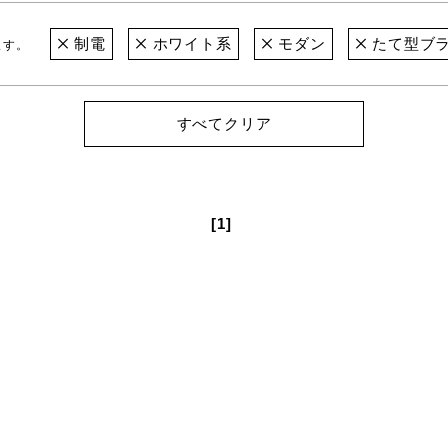
制電
ホワイト系
モダン
たて型ブ
ます。
すべてクリア
[1]