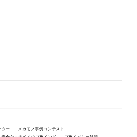
ーター
メカモノ事例コンテスト
・安全なニチベイのブラインド
プライバシー対策