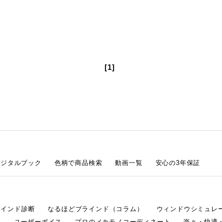
[1]
デジタルブック
色柄で商品検索
動画一覧
安心の3年保証
ラインド診断
なるほどブラインド（コラム）
ウィンドウシミュレ
ム
ユーザーボイス
プロのメカモノコーディネート
楽々・快適