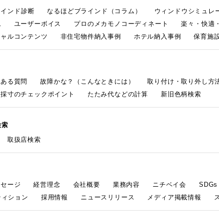
ラインド診断
なるほどブラインド（コラム）
ウィンドウシミュレ
ム
ユーザーボイス
プロのメカモノコーディネート
楽々・快適
シャルコンテンツ
非住宅物件納入事例
ホテル納入事例
保育施設
くある質問
故障かな？（こんなときには）
取り付け・取り外し方
採寸のチェックポイント
たたみ代などの計算
新旧色柄検索
検索
取扱店検索
ッセージ
経営理念
会社概要
業務内容
ニチベイ会
SDG
ティション
採用情報
ニュースリリース
メディア掲載情報