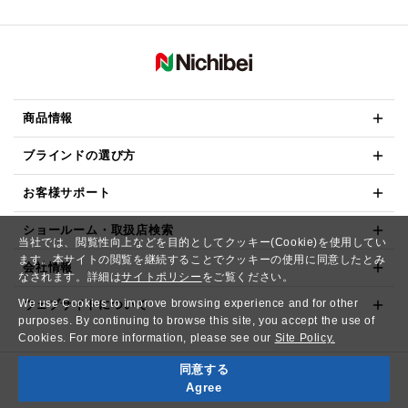
商品情報
ブラインドの選び方
お客様サポート
ショールーム・取扱店検索
当社では、閲覧性向上などを目的としてクッキー(Cookie)を使用してい
ます。本サイトの閲覧を継続することでクッキーの使用に同意したとみ
会社情報
なされます。詳細は
サイトポリシー
をご覧ください。
We use Cookies to improve browsing experience and for other
ウェブサイトについて
purposes. By continuing to browse this site, you accept the use of
Cookies. For more information, please see our
Site Policy.
同意する
Copyright© NICHIBEI CO.,LTD. All Rights Reserved.
Agree