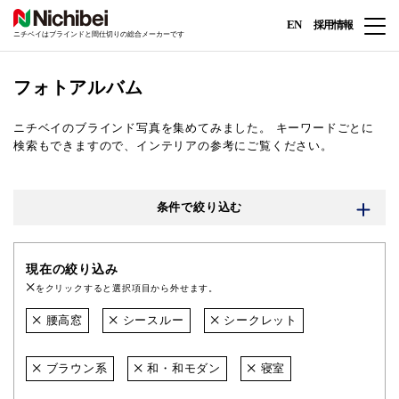
EN
採用情報
ニチベイはブラインドと間仕切りの総合メーカーです
フォトアルバム
ニチベイのブラインド写真を集めてみました。
キーワードごとに
検索もできますので、インテリアの参考にご覧ください。
条件で絞り込む
現在の絞り込み
をクリックすると選択項目から外せます。
腰高窓
シースルー
シークレット
ブラウン系
和・和モダン
寝室