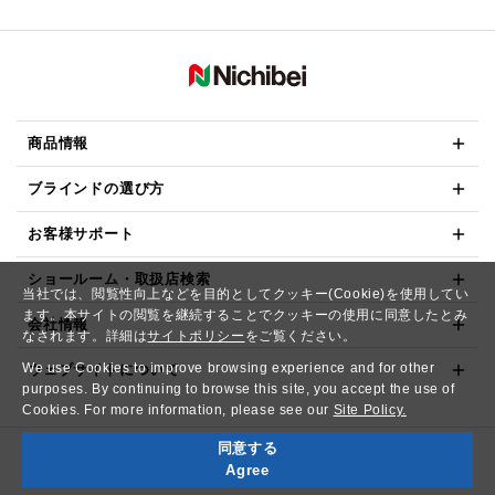
商品情報
ブラインドの選び方
お客様サポート
ショールーム・取扱店検索
当社では、閲覧性向上などを目的としてクッキー(Cookie)を使用してい
ます。本サイトの閲覧を継続することでクッキーの使用に同意したとみ
会社情報
なされます。詳細は
サイトポリシー
をご覧ください。
We use Cookies to improve browsing experience and for other
ウェブサイトについて
purposes. By continuing to browse this site, you accept the use of
Cookies. For more information, please see our
Site Policy.
同意する
Copyright© NICHIBEI CO.,LTD. All Rights Reserved.
Agree