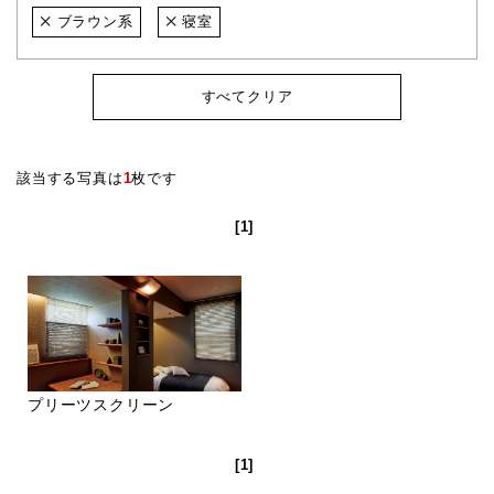
ブラウン系
寝室
すべてクリア
該当する写真は
1
枚です
[1]
プリーツスクリーン
[1]