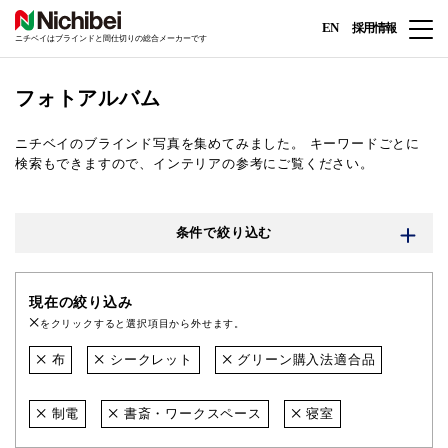
EN
採用情報
ニチベイはブラインドと間仕切りの総合メーカーです
フォトアルバム
ニチベイのブラインド写真を集めてみました。
キーワードごとに
検索もできますので、インテリアの参考にご覧ください。
条件で絞り込む
現在の絞り込み
をクリックすると選択項目から外せます。
布
シークレット
グリーン購入法適合品
制電
書斎・ワークスペース
寝室