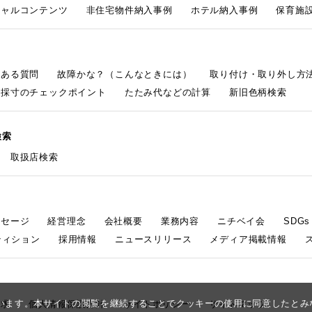
シャルコンテンツ
非住宅物件納入事例
ホテル納入事例
保育施設
くある質問
故障かな？（こんなときには）
取り付け・取り外し方
採寸のチェックポイント
たたみ代などの計算
新旧色柄検索
検索
取扱店検索
ッセージ
経営理念
会社概要
業務内容
ニチベイ会
SDG
ティション
採用情報
ニュースリリース
メディア掲載情報
しています。本サイトの閲覧を継続することでクッキーの使用に同意したと
請求
個人情報保護方針
サイトポリシー
サイトマップ