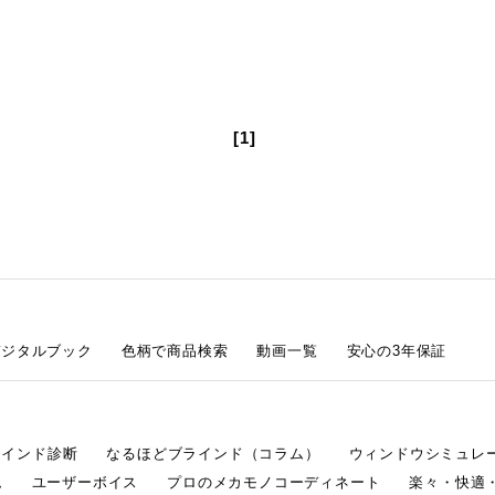
[1]
デジタルブック
色柄で商品検索
動画一覧
安心の3年保証
ラインド診断
なるほどブラインド（コラム）
ウィンドウシミュレ
ム
ユーザーボイス
プロのメカモノコーディネート
楽々・快適