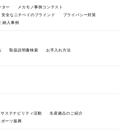
ーター
メカモノ事例コンテスト
・安全なニチベイのブラインド
プライバシー対策
 納入事例
法
取扱説明書検索
お手入れ方法
s サステナビリティ活動
生産拠点のご紹介
スポーツ振興