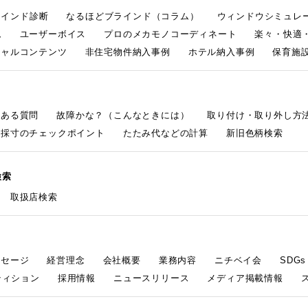
ラインド診断
なるほどブラインド（コラム）
ウィンドウシミュレ
ム
ユーザーボイス
プロのメカモノコーディネート
楽々・快適
シャルコンテンツ
非住宅物件納入事例
ホテル納入事例
保育施設
くある質問
故障かな？（こんなときには）
取り付け・取り外し方
採寸のチェックポイント
たたみ代などの計算
新旧色柄検索
検索
取扱店検索
ッセージ
経営理念
会社概要
業務内容
ニチベイ会
SDG
ティション
採用情報
ニュースリリース
メディア掲載情報