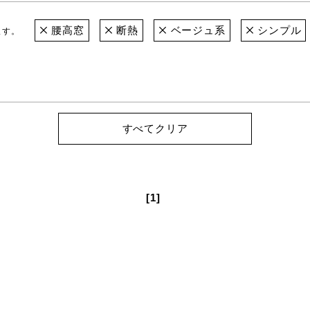
腰高窓
断熱
ベージュ系
シンプル
ます。
すべてクリア
[1]