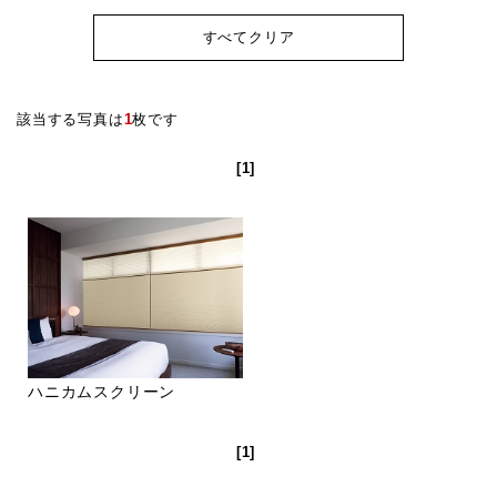
すべてクリア
該当する写真は
1
枚です
[1]
ハニカムスクリーン
[1]