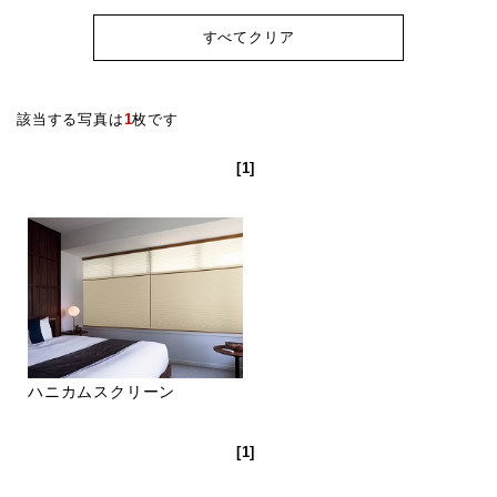
すべてクリア
該当する写真は
1
枚です
[1]
ハニカムスクリーン
[1]