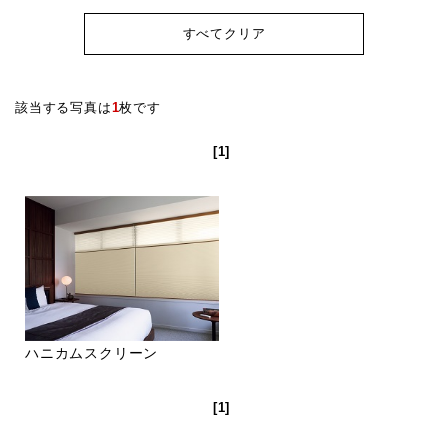
すべてクリア
該当する写真は
1
枚です
[1]
ハニカムスクリーン
[1]