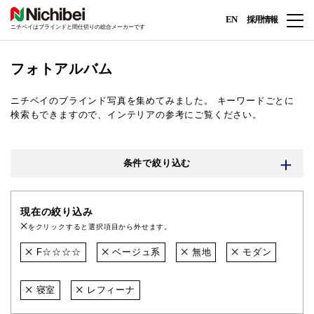
EN
採用情報
ニチベイはブラインドと間仕切りの総合メーカーです
フォトアルバム
ニチベイのブラインド写真を集めてみました。
キーワードごとに
検索もできますので、インテリアの参考にご覧ください。
条件で絞り込む
現在の絞り込み
をクリックすると選択項目から外せます。
F☆☆☆☆
ベージュ系
無地
モダン
寝室
レフィーナ